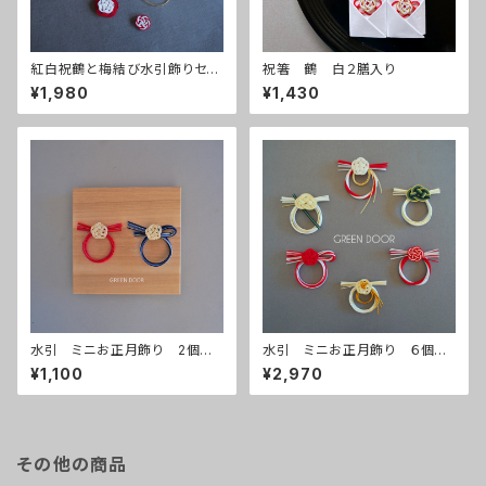
紅白祝鶴と梅結び水引飾りセッ
祝箸 鶴 白２膳入り
ト
¥1,980
¥1,430
水引 ミニお正月飾り 2個入
水引 ミニお正月飾り ６個入
り
り
¥1,100
¥2,970
その他の商品