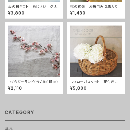
母の日ギフト あじさい グリ
桃の節句 お箸包み 3膳入り
ーンピンク
¥3,800
¥1,430
さくらガーランド（長さ約115㎝）
ウィローバスケット 花付き あ
じさい白
¥2,110
¥5,800
CATEGORY
造花