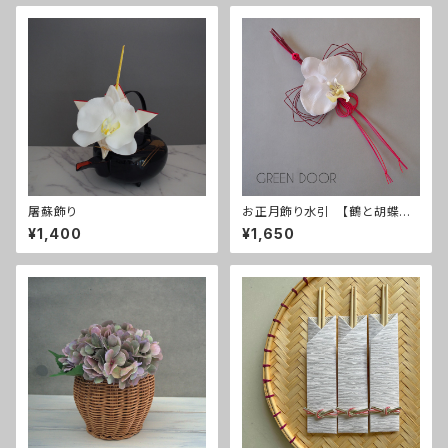
屠蘇飾り
お正月飾り水引 【鶴と胡蝶蘭】
赤
¥1,400
¥1,650