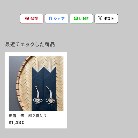
保存
シェア
LINE
ポスト
最近チェックした商品
祝箸 鶴 紺２膳入り
¥1,430