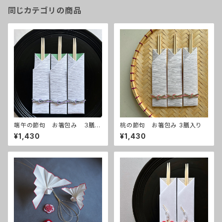
同じカテゴリの商品
端午の節句 お箸包み ３膳入
桃の節句 お箸包み 3膳入り
り
¥1,430
¥1,430