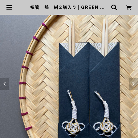
祝箸 鶴 紺２膳入り | GREEN DO
OR