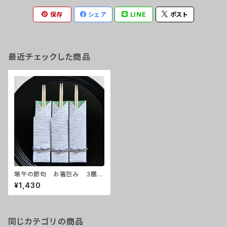
保存
シェア
LINE
ポスト
最近チェックした商品
端午の節句 お箸包み ３膳入
り
¥1,430
同じカテゴリの商品