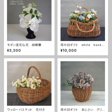
モダン造花仏花 胡蝶蘭
母の日ギフト white baske
t
¥3,300
¥10,000
ウィローバスケット 花付き
母の日ギフト あじさい グリ