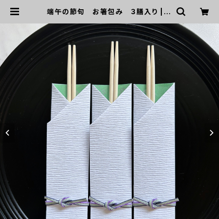
端午の節句 お箸包み ３膳入り | G
REEN DOOR