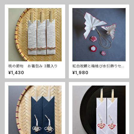
桃の節句 お箸包み 3膳入り
紅白祝鶴と梅結び水引飾りセッ
ト
¥1,430
¥1,980