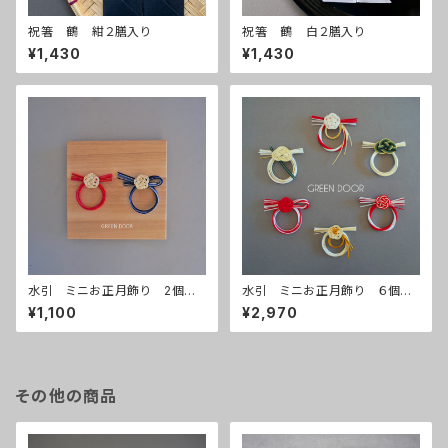
祝箸 鶴 紺２膳入り
祝箸 鶴 白２膳入り
¥1,430
¥1,430
水引 ミニお正月飾り 2個入
水引 ミニお正月飾り ６個入
り
り
¥1,100
¥2,970
その他の商品