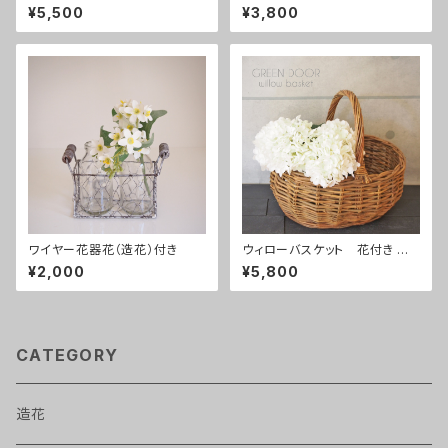
ーンピンク
¥5,500
¥3,800
ワイヤー花器花（造花）付き
ウィローバスケット 花付き あ
じさい白
¥2,000
¥5,800
CATEGORY
造花