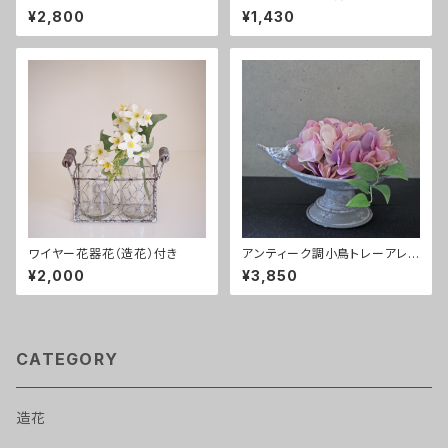
ズ
り
¥2,800
¥1,430
ワイヤー花器花（造花）付き
アンティーク調小鳥トレーアレン
ジ ピンク
¥2,000
¥3,850
CATEGORY
造花