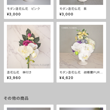
モダン造花仏花 ピンク
モダン造花仏花 紫
¥3,000
¥3,000
造花仏花 榊付き
モダン造花仏花 胡蝶蘭PURP
LE
¥3,960
¥4,620
その他の商品