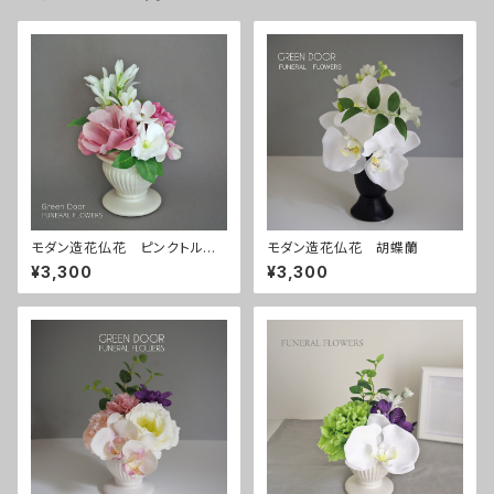
モダン造花仏花 ピンクトルコ
モダン造花仏花 胡蝶蘭
桔梗
¥3,300
¥3,300