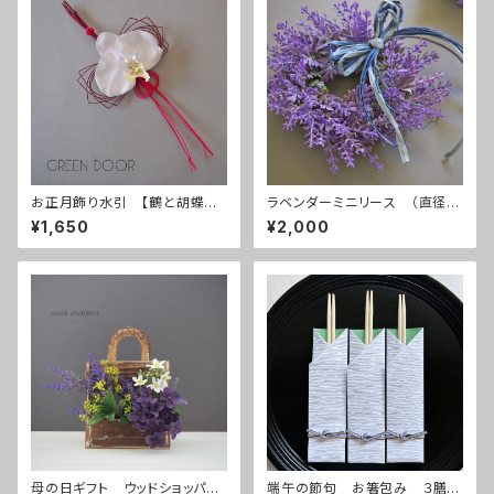
お正月飾り水引 【鶴と胡蝶蘭】
ラベンダーミニリース （直径約
赤
17㎝）
¥1,650
¥2,000
母の日ギフト ウッドショッパー
端午の節句 お箸包み ３膳入