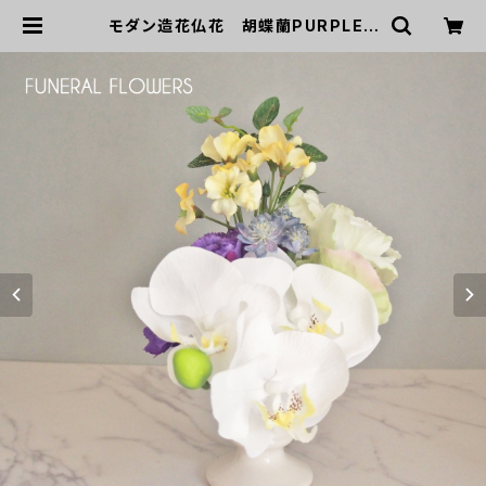
モダン造花仏花 胡蝶蘭PURPLE |
GREEN DOOR