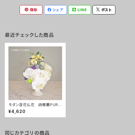
保存
シェア
LINE
ポスト
最近チェックした商品
モダン造花仏花 胡蝶蘭PURP
LE
¥4,620
同じカテゴリの商品