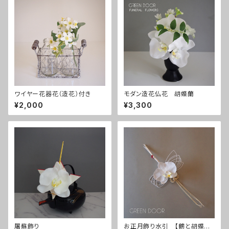
ワイヤー花器花（造花）付き
モダン造花仏花 胡蝶蘭
¥2,000
¥3,300
屠蘇飾り
お正月飾り水引 【鶴と胡蝶蘭】