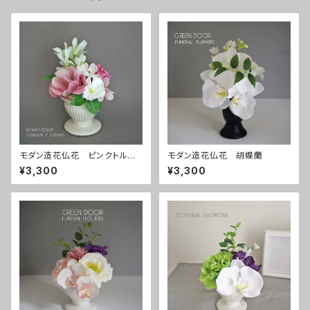
モダン造花仏花 ピンクトルコ
モダン造花仏花 胡蝶蘭
桔梗
¥3,300
¥3,300