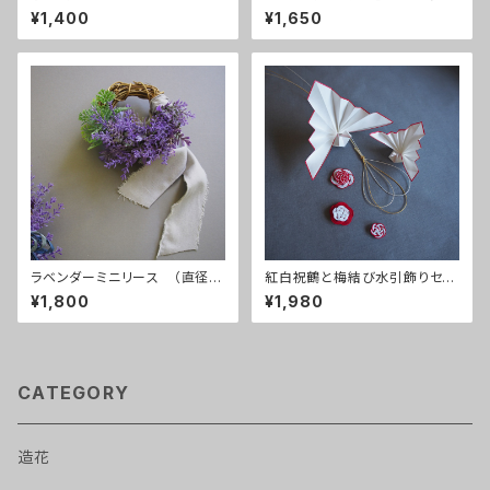
白
¥1,400
¥1,650
ラベンダーミニリース （直径約
紅白祝鶴と梅結び水引飾りセッ
12㎝）
ト
¥1,800
¥1,980
CATEGORY
造花