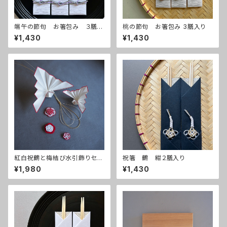
端午の節句 お箸包み ３膳入
桃の節句 お箸包み 3膳入り
り
¥1,430
¥1,430
紅白祝鶴と梅結び水引飾りセッ
祝箸 鶴 紺２膳入り
ト
¥1,980
¥1,430