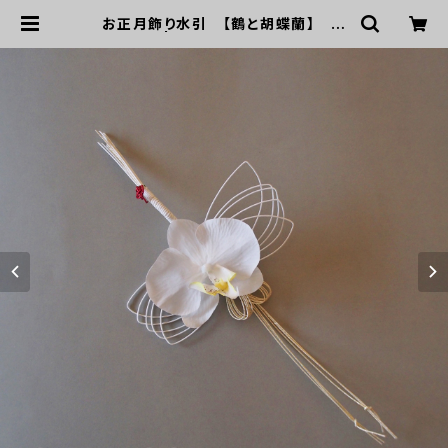
お正月飾り水引 【鶴と胡蝶蘭】 白
| GREEN DOOR