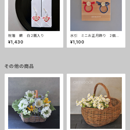
祝箸 鶴 白２膳入り
水引 ミニお正月飾り 2個入
り
¥1,430
¥1,100
その他の商品