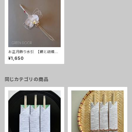
お正月飾り水引 【鶴と胡蝶蘭】
白
¥1,650
同じカテゴリの商品