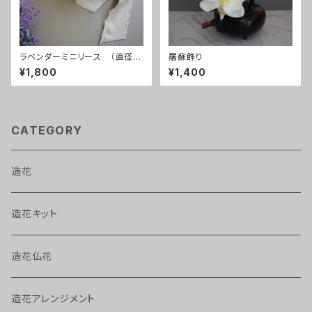
ラベンダーミニリース （直径約
屠蘇飾り
12㎝）
¥1,800
¥1,400
CATEGORY
造花
造花キット
造花仏花
造花アレンジメント