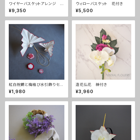
ワイヤーバスケットアレンジ w
ウィローバスケット 花付き
hite
¥9,350
¥5,500
紅白祝鶴と梅結び水引飾りセッ
造花仏花 榊付き
ト
¥1,980
¥3,960