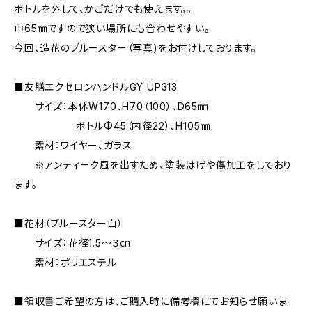
ボトルを外して、かごだけでも使えます。。
巾65㎜ですので狭い場所にも合わせやすい。
今回、造花のブルースター（写真)をお付けしております。
■友膳エクセロンハンドルGY UP313
サイズ：本体W170、H70（100）、D65㎜
ボトルΦ45（内径22）、H105㎜
素材：ワイヤー、ガラス
※アンティーク風を出すため、塗装はげや傷加工をしており
ます。
■花材（ブルースター白）
サイズ：花径1.5～３㎝
素材：ポリエステル
■領収書ご希望の方は、ご購入時に備考欄にてお知らせ願いま