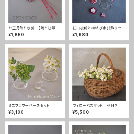
お正月飾り水引 【鶴と胡蝶蘭】
紅白祝鶴と梅結び水引飾りセッ
赤
ト
¥1,650
¥1,980
ミニフラワーベースセット
ウィローバスケット 花付き
¥3,100
¥5,500