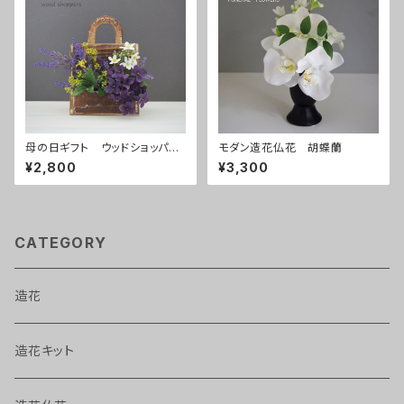
母の日ギフト ウッドショッパー
モダン造花仏花 胡蝶蘭
ズ
¥2,800
¥3,300
CATEGORY
造花
造花キット