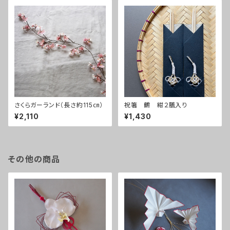
さくらガーランド（長さ約115㎝）
祝箸 鶴 紺２膳入り
¥2,110
¥1,430
その他の商品