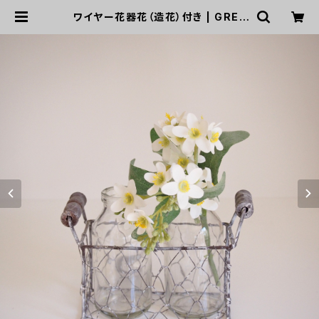
ワイヤー花器花（造花）付き | GREE
N DOOR