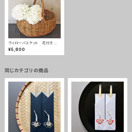
ウィローバスケット 花付き あ
じさい白
¥5,800
同じカテゴリの商品