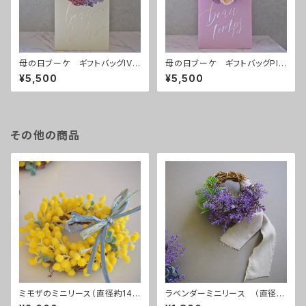
母の日ブーケ ギフトバッグIVO
母の日ブーケ ギフトバッグPIN
RY
K
¥5,500
¥5,500
その他の商品
ミモザのミニリース（直径約14
ラベンダーミニリース （直径約
㎝）
12㎝）