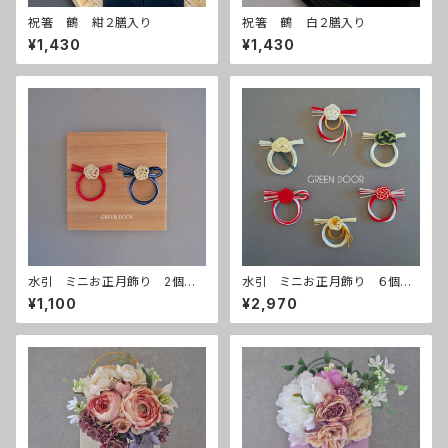
祝箸 鶴 紺２膳入り
祝箸 鶴 白２膳入り
¥1,430
¥1,430
水引 ミニお正月飾り 2個入
水引 ミニお正月飾り ６個入
り
り
¥1,100
¥2,970