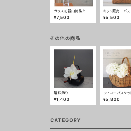
ガラス花器円筒型とド
キット販売 バス
ウダンつつじ
アレンジ yello
¥7,500
¥5,500
その他の商品
屠蘇飾り
ウィローバスケッ
付き あじさい白
¥1,400
¥5,800
CATEGORY