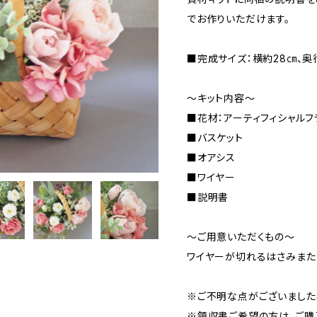
でお作りいただけます。
■完成サイズ：横約28㎝、奥
～キット内容～
■花材：アーティフィシャルフ
■バスケット
■オアシス
■ワイヤー
■説明書
～ご用意いただくもの～
ワイヤーが切れるはさみまた
※ご不明な点がございました
※領収書ご希望の方は、ご購