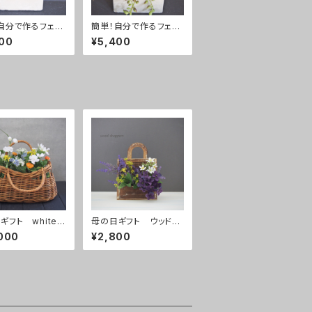
自分で作るフェイ
簡単！自分で作るフェイ
肉植物寄せ植えキ
ク多肉植物寄せ植えキ
00
¥5,400
ットL
ギフト white
母の日ギフト ウッドシ
et
ョッパーズ
000
¥2,800