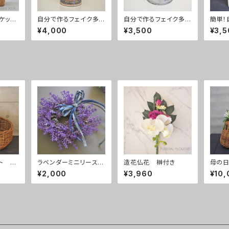
ケット
自分で作るフェイク多
自分で作るフェイク多
簡単！
w
肉植物寄せ植えキットグ
肉植物寄せ植えキットシ
ク多
¥4,000
¥3,500
¥3,5
リーン缶
ルバー缶
ットS
ト 花
ラベンダーミニリース
造花仏花 榊付き
母の日
（直径約17㎝）
bask
¥2,000
¥3,960
¥10,