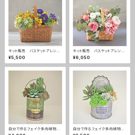
キット販売 バスケットアレン
キット販売 バスケットアレン
ジ yellow
ジ pink
¥5,500
¥6,050
自分で作るフェイク多肉植物寄
自分で作るフェイク多肉植物寄
せ植えキットグリーン缶
せ植えキットシルバー缶