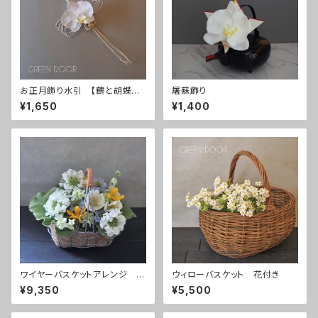
お正月飾り水引 【鶴と胡蝶蘭】
屠蘇飾り
白
¥1,650
¥1,400
ワイヤーバスケットアレンジ w
ウィローバスケット 花付き
hite
¥9,350
¥5,500