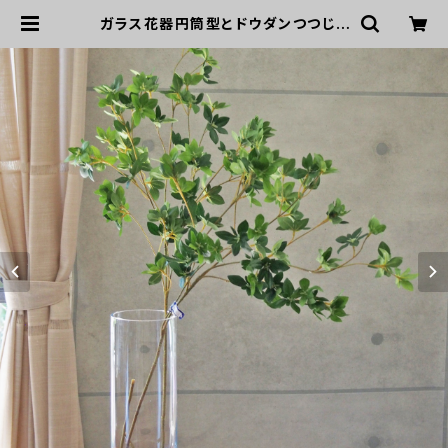
ガラス花器円筒型とドウダンつつじ |
GREEN DOOR