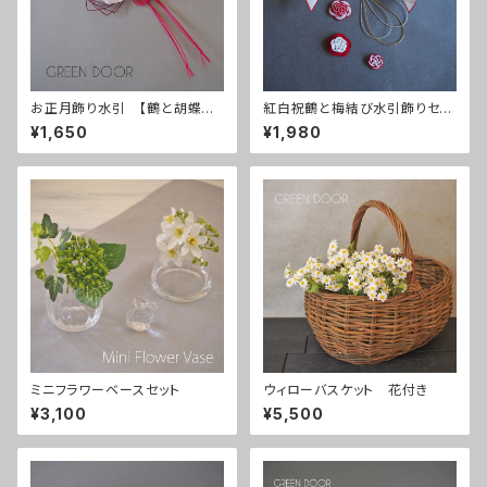
お正月飾り水引 【鶴と胡蝶蘭】
紅白祝鶴と梅結び水引飾りセッ
赤
ト
¥1,650
¥1,980
ミニフラワーベースセット
ウィローバスケット 花付き
¥3,100
¥5,500