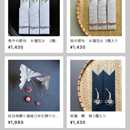
端午の節句 お箸包み ３膳入
桃の節句 お箸包み 3膳入り
り
¥1,430
¥1,430
紅白祝鶴と梅結び水引飾りセッ
祝箸 鶴 紺２膳入り
ト
¥1,980
¥1,430