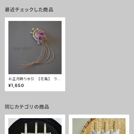
最近チェックした商品
お正月飾り水引 【花亀】 ライ
ラック
¥1,650
同じカテゴリの商品