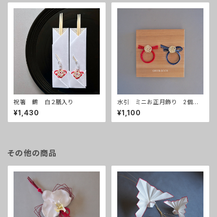
祝箸 鶴 白２膳入り
水引 ミニお正月飾り 2個入
り
¥1,430
¥1,100
その他の商品