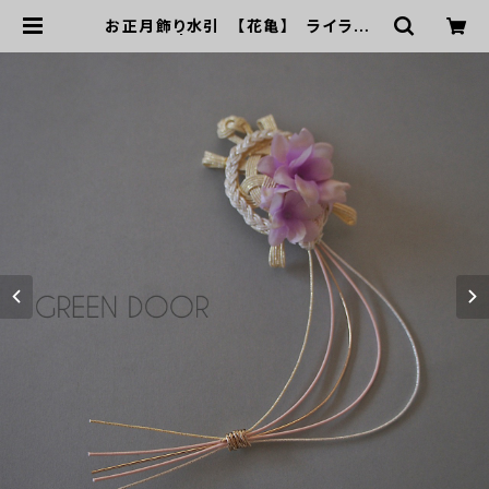
お正月飾り水引 【花亀】 ライラック
| GREEN DOOR