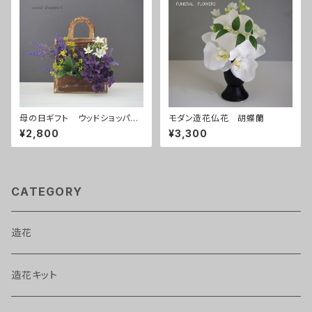
母の日ギフト ウッドショッパー
モダン造花仏花 胡蝶蘭
ズ
¥2,800
¥3,300
CATEGORY
造花
造花キット