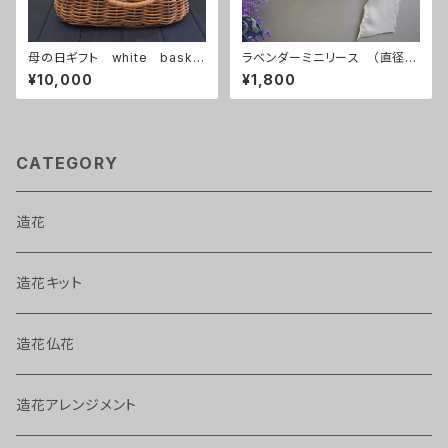
母の日ギフト white baske
ラベンダーミニリース （直径約
t
12㎝）
¥10,000
¥1,800
CATEGORY
造花
造花キット
造花仏花
造花アレンジメント