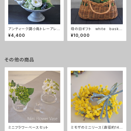
アンティーク調小鳥トレーアレン
母の日ギフト white baske
ジ 白
t
¥4,400
¥10,000
その他の商品
ミニフラワーベースセット
ミモザのミニリース（直径約14