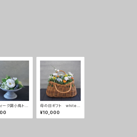
ィーク調小鳥トレ
母の日ギフト white
レンジ 白
basket
400
¥10,000