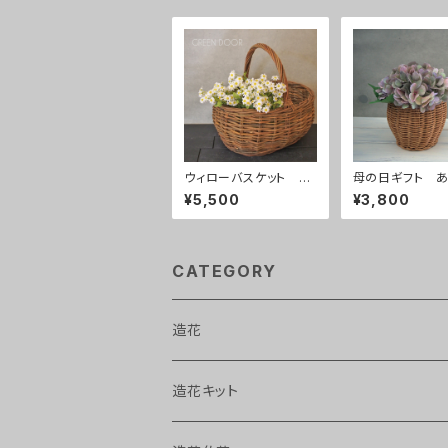
ウィローバスケット 花
母の日ギフト あ
付き
い グリーンピン
¥5,500
¥3,800
CATEGORY
造花
造花キット