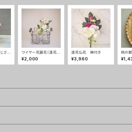
じさ
ワイヤー花器花（造花）
造花仏花 榊付き
桃の節
ク
付き
膳入り
¥2,000
¥3,960
¥1,4