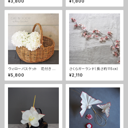
¥3,800
¥1,800
ウィローバスケット 花付き あ
さくらガーランド（長さ約115㎝）
じさい白
¥5,800
¥2,110