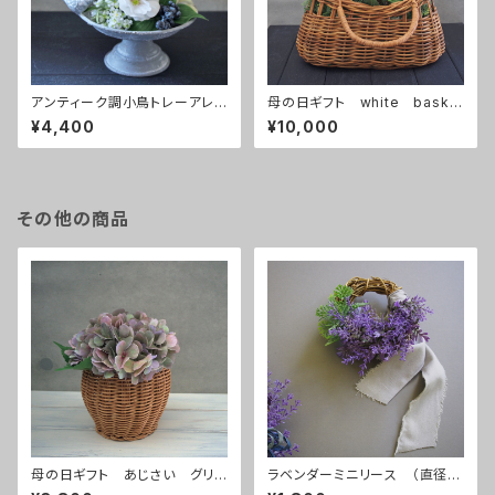
アンティーク調小鳥トレーアレン
母の日ギフト white baske
ジ 白
t
¥4,400
¥10,000
その他の商品
母の日ギフト あじさい グリ
ラベンダーミニリース （直径約
ーンピンク
12㎝）