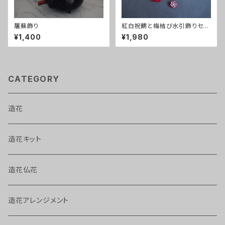
屠蘇飾り
紅白祝鶴と梅結び水引飾りセッ
ト
¥1,400
¥1,980
CATEGORY
造花
造花キット
造花仏花
造花アレンジメント